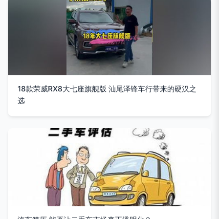
18款荣威RX8大七座旗舰版 汕尾泽锋车行带来的硬汉之
选