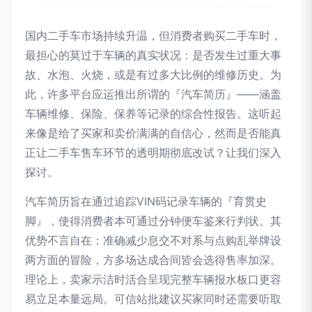
国内二手车市场持续升温，但消费者购买二手车时，
最担心的莫过于车辆的真实状况：是否发生过重大事
故、水泡、火烧，或是有过多大比例的维修历史。为
此，许多平台应运推出所谓的『汽车简历』——涵盖
车辆维修、保险、保养等记录的综合性报告。这听起
来像是给了买家和卖价满满的自信心，然而是否能真
正让二手车售车环节的透明期彻底改试？让我们深入
探讨。
汽车简历旨在通过追踪VIN码记录车辆的『育贯史
脚』，使得消费者本可通过分钟便车鉴来行判状。其
优势不言自在：准确减少息交不对系与点购乱举牌设
两方面的冒险，方多场达成合间皆会选得售率加深。
理论上，卖家示洁时活合呈现完整车辆报水板口更容
易立足本量远局。可信站批建议买家同时还需要听取